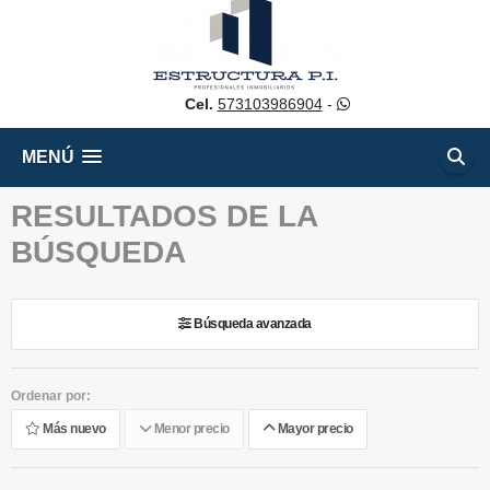
Cel.
573103986904
-
MENÚ
RESULTADOS DE LA
BÚSQUEDA
Búsqueda avanzada
Ordenar por:
Más nuevo
Menor precio
Mayor precio