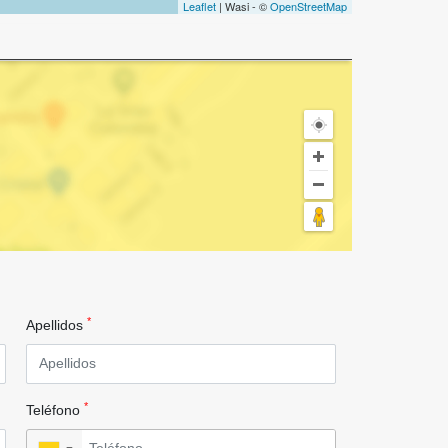
Leaflet
| Wasi - ©
OpenStreetMap
*
Apellidos
*
Teléfono