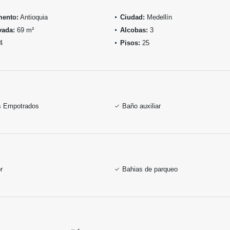
mento:
Antioquia
Ciudad:
Medellín
vada:
69 m²
Alcobas:
3
4
Pisos:
25
s Empotrados
Baño auxiliar
r
Bahias de parqueo