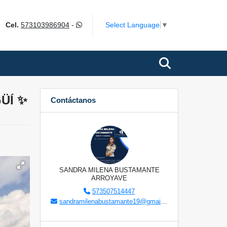
Select Language
▼
Cel.
573103986904
-
ÜÍ ✨
Contáctanos
SANDRA MILENA BUSTAMANTE
ARROYAVE
573507514447
sandramilenabustamante19@gmail.com